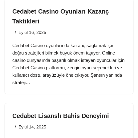
Cedabet Casino Oyunları Kazanç
Taktikleri
Eylül 16, 2025
Cedabet Casino oyunlarında kazanç sağlamak için
doğru stratejileri bilmek büyük önem taşıyor. Online
casino dünyasında başarılı olmak isteyen oyuncular için
Cedabet Casino platformu, zengin oyun seçenekleri ve
kullanıcı dostu arayüzüyle öne çıkıyor. Şansın yanında
strateji…
Cedabet Lisanslı Bahis Deneyimi
Eylül 14, 2025