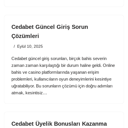
Cedabet Güncel Giriş Sorun
Çözümleri
Eylül 10, 2025
Cedabet güncel giriş sorunları, birçok bahis severin
zaman zaman karşılaştığı bir durum haline geldi. Online
bahis ve casino platformlarında yaşanan erişim
problemleri, kullanıcıların oyun deneyimlerini kesintiye
uğratabiliyor. Bu sorunların çözümü için doğru adımları
atmak, kesintisiz…
Cedabet Üyelik Bonusları Kazanma