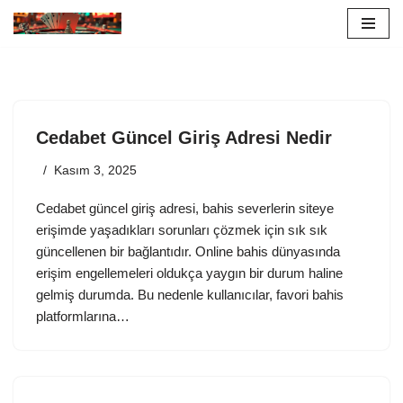
İçeriğe
geç
Cedabet Güncel Giriş Adresi Nedir
Kasım 3, 2025
Cedabet güncel giriş adresi, bahis severlerin siteye
erişimde yaşadıkları sorunları çözmek için sık sık
güncellenen bir bağlantıdır. Online bahis dünyasında
erişim engellemeleri oldukça yaygın bir durum haline
gelmiş durumda. Bu nedenle kullanıcılar, favori bahis
platformlarına…