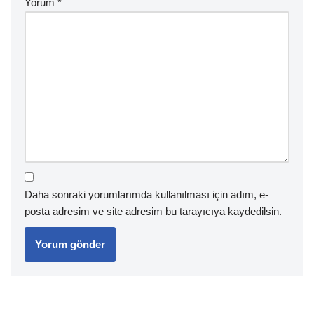
Yorum
*
Daha sonraki yorumlarımda kullanılması için adım, e-
posta adresim ve site adresim bu tarayıcıya kaydedilsin.