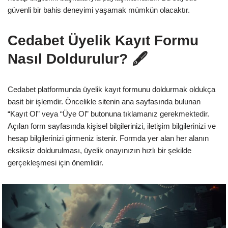
güvenli bir bahis deneyimi yaşamak mümkün olacaktır.
Cedabet Üyelik Kayıt Formu
Nasıl Doldurulur? 🖋️
Cedabet platformunda üyelik kayıt formunu doldurmak oldukça
basit bir işlemdir. Öncelikle sitenin ana sayfasında bulunan
“Kayıt Ol” veya “Üye Ol” butonuna tıklamanız gerekmektedir.
Açılan form sayfasında kişisel bilgilerinizi, iletişim bilgilerinizi ve
hesap bilgilerinizi girmeniz istenir. Formda yer alan her alanın
eksiksiz doldurulması, üyelik onayınızın hızlı bir şekilde
gerçekleşmesi için önemlidir.