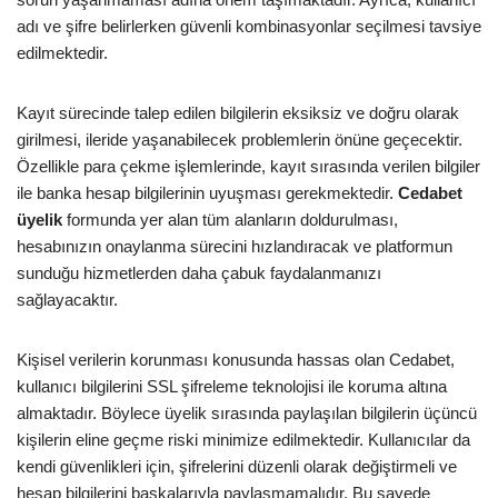
adı ve şifre belirlerken güvenli kombinasyonlar seçilmesi tavsiye
edilmektedir.
Kayıt sürecinde talep edilen bilgilerin eksiksiz ve doğru olarak
girilmesi, ileride yaşanabilecek problemlerin önüne geçecektir.
Özellikle para çekme işlemlerinde, kayıt sırasında verilen bilgiler
ile banka hesap bilgilerinin uyuşması gerekmektedir.
Cedabet
üyelik
formunda yer alan tüm alanların doldurulması,
hesabınızın onaylanma sürecini hızlandıracak ve platformun
sunduğu hizmetlerden daha çabuk faydalanmanızı
sağlayacaktır.
Kişisel verilerin korunması konusunda hassas olan Cedabet,
kullanıcı bilgilerini SSL şifreleme teknolojisi ile koruma altına
almaktadır. Böylece üyelik sırasında paylaşılan bilgilerin üçüncü
kişilerin eline geçme riski minimize edilmektedir. Kullanıcılar da
kendi güvenlikleri için, şifrelerini düzenli olarak değiştirmeli ve
hesap bilgilerini başkalarıyla paylaşmamalıdır. Bu sayede