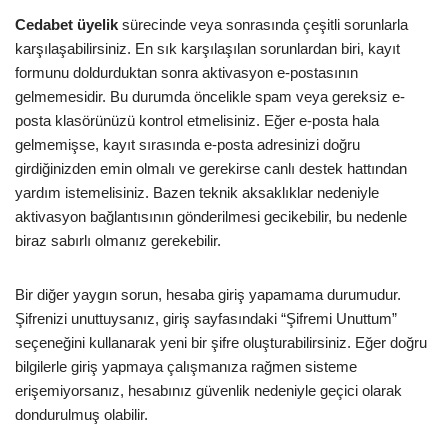
Cedabet üyelik
sürecinde veya sonrasında çeşitli sorunlarla
karşılaşabilirsiniz. En sık karşılaşılan sorunlardan biri, kayıt
formunu doldurduktan sonra aktivasyon e-postasının
gelmemesidir. Bu durumda öncelikle spam veya gereksiz e-
posta klasörünüzü kontrol etmelisiniz. Eğer e-posta hala
gelmemişse, kayıt sırasında e-posta adresinizi doğru
girdiğinizden emin olmalı ve gerekirse canlı destek hattından
yardım istemelisiniz. Bazen teknik aksaklıklar nedeniyle
aktivasyon bağlantısının gönderilmesi gecikebilir, bu nedenle
biraz sabırlı olmanız gerekebilir.
Bir diğer yaygın sorun, hesaba giriş yapamama durumudur.
Şifrenizi unuttuysanız, giriş sayfasındaki “Şifremi Unuttum”
seçeneğini kullanarak yeni bir şifre oluşturabilirsiniz. Eğer doğru
bilgilerle giriş yapmaya çalışmanıza rağmen sisteme
erişemiyorsanız, hesabınız güvenlik nedeniyle geçici olarak
dondurulmuş olabilir.