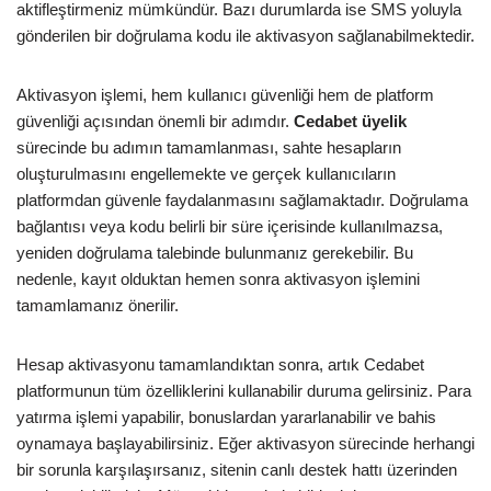
aktifleştirmeniz mümkündür. Bazı durumlarda ise SMS yoluyla
gönderilen bir doğrulama kodu ile aktivasyon sağlanabilmektedir.
Aktivasyon işlemi, hem kullanıcı güvenliği hem de platform
güvenliği açısından önemli bir adımdır.
Cedabet üyelik
sürecinde bu adımın tamamlanması, sahte hesapların
oluşturulmasını engellemekte ve gerçek kullanıcıların
platformdan güvenle faydalanmasını sağlamaktadır. Doğrulama
bağlantısı veya kodu belirli bir süre içerisinde kullanılmazsa,
yeniden doğrulama talebinde bulunmanız gerekebilir. Bu
nedenle, kayıt olduktan hemen sonra aktivasyon işlemini
tamamlamanız önerilir.
Hesap aktivasyonu tamamlandıktan sonra, artık Cedabet
platformunun tüm özelliklerini kullanabilir duruma gelirsiniz. Para
yatırma işlemi yapabilir, bonuslardan yararlanabilir ve bahis
oynamaya başlayabilirsiniz. Eğer aktivasyon sürecinde herhangi
bir sorunla karşılaşırsanız, sitenin canlı destek hattı üzerinden