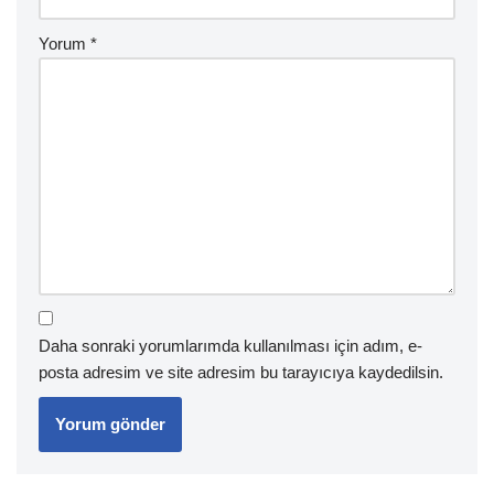
Yorum
*
Daha sonraki yorumlarımda kullanılması için adım, e-
posta adresim ve site adresim bu tarayıcıya kaydedilsin.