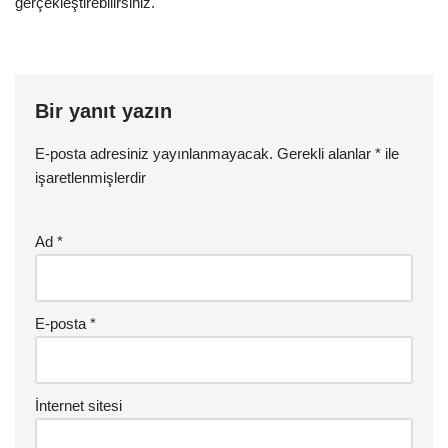
gerçekleştirebilirsiniz.
Bir yanıt yazın
E-posta adresiniz yayınlanmayacak.
Gerekli alanlar
*
ile
işaretlenmişlerdir
Ad
*
E-posta
*
İnternet sitesi