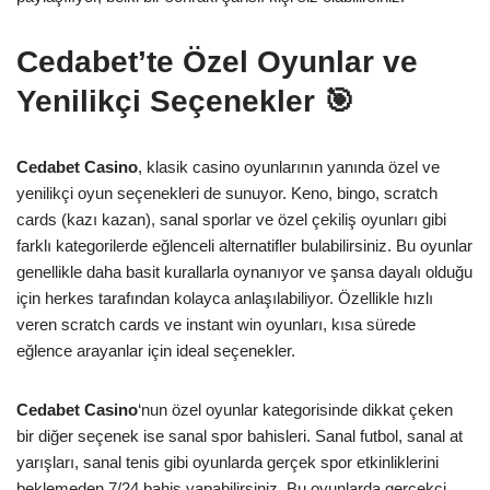
Cedabet’te Özel Oyunlar ve
Yenilikçi Seçenekler 🎯
Cedabet Casino
, klasik casino oyunlarının yanında özel ve
yenilikçi oyun seçenekleri de sunuyor. Keno, bingo, scratch
cards (kazı kazan), sanal sporlar ve özel çekiliş oyunları gibi
farklı kategorilerde eğlenceli alternatifler bulabilirsiniz. Bu oyunlar
genellikle daha basit kurallarla oynanıyor ve şansa dayalı olduğu
için herkes tarafından kolayca anlaşılabiliyor. Özellikle hızlı
veren scratch cards ve instant win oyunları, kısa sürede
eğlence arayanlar için ideal seçenekler.
Cedabet Casino
‘nun özel oyunlar kategorisinde dikkat çeken
bir diğer seçenek ise sanal spor bahisleri. Sanal futbol, sanal at
yarışları, sanal tenis gibi oyunlarda gerçek spor etkinliklerini
beklemeden 7/24 bahis yapabilirsiniz. Bu oyunlarda gerçekçi