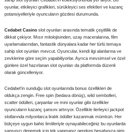
oyunlar, etkileyici grafikleri, sürükleyici ses efektleri ve kazanç
potansiyelleriyle oyuncuların gözdesi durumunda.
Cedabet Casino
slot oyunları arasında tematik çeşitlilik de
dikkat çekiyor. Mısır mitolojisinden, uzay maceralarına, film
uyarlamalarından, fantastik dünyalara kadar her türlü temaya
sahip slot oyunları mevcut. Oyuncular, kendi ilgi alanlarına ve
zevklerine göre seçim yapabiliyorlar. Ayrıca mevsimsel ve özel
günlere özel hazırlanan slot oyunları da platformda düzenli
olarak güncelleniyor.
Cedabet’in sunduğu slot oyunlarında bonus özellikleri de
oldukça zengin. Free spin (bedava dönüş), wild sembolleri,
scatter ödülleri, çarpanlar ve mini oyunlar gibi özellikler
oyuncuların kazanç şansını artırıyor. Özellikle ilerleyici jackpot
slotlarında milyonlarca liralık ödüller kazanmak mümkün. Her
bütçeye uygun bahis limitleriyle oynayabileceğiniz bu oyunlarda
şansınızı denemek için tek yapmanız gereken hesabınıza giriş