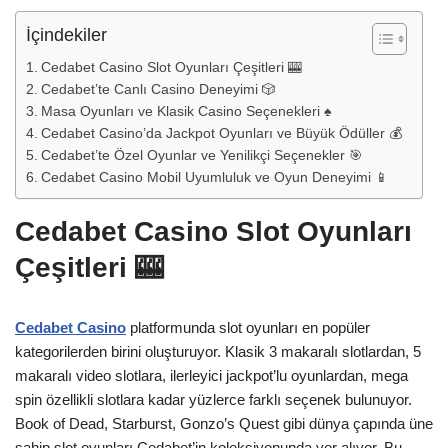
İçindekiler
Cedabet Casino Slot Oyunları Çeşitleri 🎰
Cedabet’te Canlı Casino Deneyimi 🎲
Masa Oyunları ve Klasik Casino Seçenekleri ♠️
Cedabet Casino’da Jackpot Oyunları ve Büyük Ödüller 💰
Cedabet’te Özel Oyunlar ve Yenilikçi Seçenekler 🎯
Cedabet Casino Mobil Uyumluluk ve Oyun Deneyimi 📱
Cedabet Casino Slot Oyunları
Çeşitleri 🎰
Cedabet Casino
platformunda slot oyunları en popüler
kategorilerden birini oluşturuyor. Klasik 3 makaralı slotlardan, 5
makaralı video slotlara, ilerleyici jackpot’lu oyunlardan, mega
spin özellikli slotlara kadar yüzlerce farklı seçenek bulunuyor.
Book of Dead, Starburst, Gonzo’s Quest gibi dünya çapında üne
sahip slot oyunları Cedabet’in koleksiyonunda yer alıyor. Bu