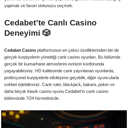
yapmak ve favori slotunuzu seçmek.
Cedabet’te Canlı Casino
Deneyimi 🎲
Cedabet Casino
platformunun en çekici özelliklerinden biri de
gerçek kurpiyelerin yönettiği canlı casino oyunları. Bu bölümde
gerçek bir kumarhane atmosferini evinizin konforunda
yaşayabilirsiniz. HD kalitesinde canlı yayınlanan oyunlarda,
profesyonel kurpiyelerle etkileşime geçebilir, diğer oyuncularla
sohbet edebilirsiniz. Canlı rulet, blackjack, bakara, poker ve
daha birçok klasik casino oyunu Cedabet’in canlı casino
bölümünde 7/24 hizmetinizde.