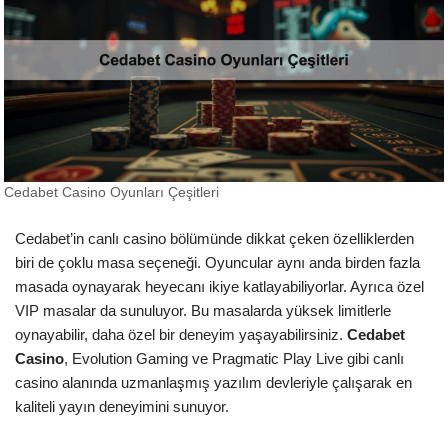
Cedabet Casino Oyunları Çeşitleri
Cedabet’in canlı casino bölümünde dikkat çeken özelliklerden
biri de çoklu masa seçeneği. Oyuncular aynı anda birden fazla
masada oynayarak heyecanı ikiye katlayabiliyorlar. Ayrıca özel
VIP masalar da sunuluyor. Bu masalarda yüksek limitlerle
oynayabilir, daha özel bir deneyim yaşayabilirsiniz.
Cedabet
Casino
, Evolution Gaming ve Pragmatic Play Live gibi canlı
casino alanında uzmanlaşmış yazılım devleriyle çalışarak en
kaliteli yayın deneyimini sunuyor.