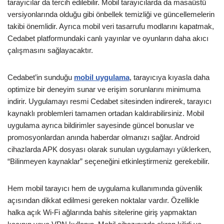
tarayıcılar da tercih edilebilir. Mobil tarayıcılarda da masaüstü
versiyonlarında olduğu gibi önbellek temizliği ve güncellemelerin
takibi önemlidir. Ayrıca mobil veri tasarrufu modlarını kapatmak,
Cedabet platformundaki canlı yayınlar ve oyunların daha akıcı
çalışmasını sağlayacaktır.
Cedabet’in sunduğu
mobil uygulama
, tarayıcıya kıyasla daha
optimize bir deneyim sunar ve erişim sorunlarını minimuma
indirir. Uygulamayı resmi Cedabet sitesinden indirerek, tarayıcı
kaynaklı problemleri tamamen ortadan kaldırabilirsiniz. Mobil
uygulama ayrıca bildirimler sayesinde güncel bonuslar ve
promosyonlardan anında haberdar olmanızı sağlar. Android
cihazlarda APK dosyası olarak sunulan uygulamayı yüklerken,
“Bilinmeyen kaynaklar” seçeneğini etkinleştirmeniz gerekebilir.
Hem mobil tarayıcı hem de uygulama kullanımında güvenlik
açısından dikkat edilmesi gereken noktalar vardır. Özellikle
halka açık Wi-Fi ağlarında bahis sitelerine giriş yapmaktan