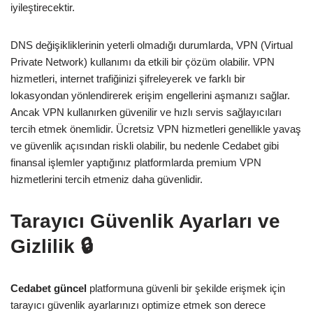
iyileştirecektir.
DNS değişikliklerinin yeterli olmadığı durumlarda, VPN (Virtual
Private Network) kullanımı da etkili bir çözüm olabilir. VPN
hizmetleri, internet trafiğinizi şifreleyerek ve farklı bir
lokasyondan yönlendirerek erişim engellerini aşmanızı sağlar.
Ancak VPN kullanırken güvenilir ve hızlı servis sağlayıcıları
tercih etmek önemlidir. Ücretsiz VPN hizmetleri genellikle yavaş
ve güvenlik açısından riskli olabilir, bu nedenle Cedabet gibi
finansal işlemler yaptığınız platformlarda premium VPN
hizmetlerini tercih etmeniz daha güvenlidir.
Tarayıcı Güvenlik Ayarları ve
Gizlilik 🔒
Cedabet güncel
platformuna güvenli bir şekilde erişmek için
tarayıcı güvenlik ayarlarınızı optimize etmek son derece