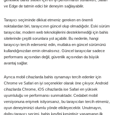
ve Edge de tatmin edici bir deneyim sağlayabilir.
Tarayıcı seçiminde dikkat etmeniz gereken en önemli
noktalardan biri, tarayıcının güncel olup olmadığıdır. Eski sürüm
tarayıcılar, modern web teknolojilerini desteklemediği için bahis
sitelerinde çeşitli sorunlara yol açabilir. Bu nedenle, hangi
tarayıcıyı tercih ederseniz edin, mutlaka en güncel sürümünü
kullandığınızdan emin olmalısınız. Güncel tarayıcılar sadece
performans açısından değil, güvenlik açısından da büyük
avantaj sağlar.
Ayrıca mobil cihazlarda bahis oynamayı tercih edenler için
Chrome ve Safari en iyi seçenekler olarak öne çıkıyor. Android
cihazlarda Chrome, iOS cihazlarda ise Safari en yüksek
uyumluluğu ve performansı sunmaktadır. Cedabet mobil
versiyonuna erişmek istiyorsanız, bu tarayıcıları tercih etmeniz,
oyun deneyiminizi olumlu yönde etkileyecektir. Unutmayın,
doğru tarayıcı seçimi, bahis keyfini kesintisiz yaşamanın ilk