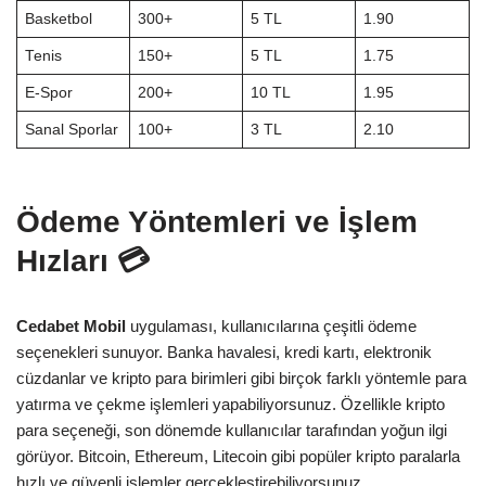
Basketbol
300+
5 TL
1.90
Tenis
150+
5 TL
1.75
E-Spor
200+
10 TL
1.95
Sanal Sporlar
100+
3 TL
2.10
Ödeme Yöntemleri ve İşlem
Hızları 💳
Cedabet Mobil
uygulaması, kullanıcılarına çeşitli ödeme
seçenekleri sunuyor. Banka havalesi, kredi kartı, elektronik
cüzdanlar ve kripto para birimleri gibi birçok farklı yöntemle para
yatırma ve çekme işlemleri yapabiliyorsunuz. Özellikle kripto
para seçeneği, son dönemde kullanıcılar tarafından yoğun ilgi
görüyor. Bitcoin, Ethereum, Litecoin gibi popüler kripto paralarla
hızlı ve güvenli işlemler gerçekleştirebiliyorsunuz.