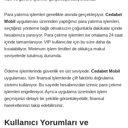
Para yatırma işlemleri genellikle anında gerçekleşiyor.
Cedabet
Mobil
uygulaması üzerinden yaptığınız para yatırma işlemleri,
seçtiğiniz yönteme bağlı olmaksızın çoğunlukla dakikalar içinde
hesabınıza yansıyor. Para çekme işlemleri ise ortalama 24 saat
içinde tamamlanıyor. VIP kullanıcılar için bu süre daha da
kısalabiliyor. Minimum işlem limitleri de oldukça makul
seviyelerde tutulmuş durumda.
Ödeme işlemlerinde güvenlik en üst seviyede.
Cedabet Mobil
uygulaması, tüm finansal işlemlerde çift faktörlü doğrulama
sistemi kullanıyor. Bu sayede hesabınızdan izinsiz para çekme
işlemleri engelleniyor. Ayrıca uygulama üzerinden işlem
geçmişinizi detaylı bir şekilde görüntüleyebilir, finansal
hareketlerinizi takip edebilirsiniz.
Kullanıcı Yorumları ve