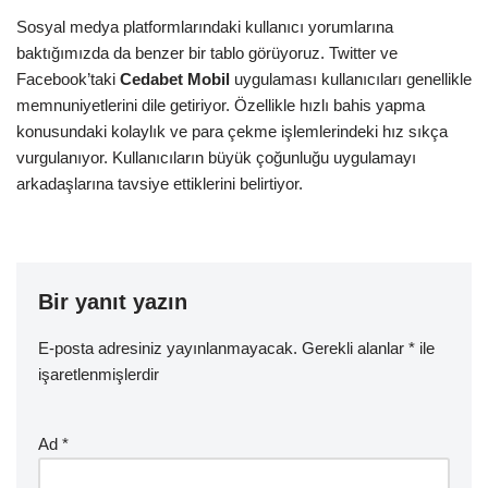
Sosyal medya platformlarındaki kullanıcı yorumlarına
baktığımızda da benzer bir tablo görüyoruz. Twitter ve
Facebook’taki
Cedabet Mobil
uygulaması kullanıcıları genellikle
memnuniyetlerini dile getiriyor. Özellikle hızlı bahis yapma
konusundaki kolaylık ve para çekme işlemlerindeki hız sıkça
vurgulanıyor. Kullanıcıların büyük çoğunluğu uygulamayı
arkadaşlarına tavsiye ettiklerini belirtiyor.
Bir yanıt yazın
E-posta adresiniz yayınlanmayacak.
Gerekli alanlar
*
ile
işaretlenmişlerdir
Ad
*