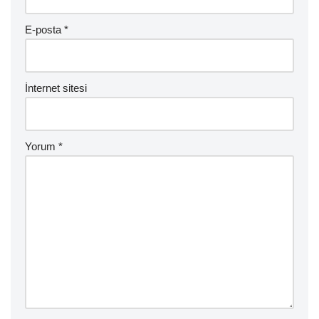
E-posta
*
İnternet sitesi
Yorum
*