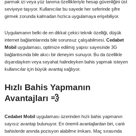
parmak izi veya yüz tanıma özellikleriyle hesap güvenliğini üst
seviyeye taşıyor. Kullanıcılar bu sayede her seferinde şifre
girmek zorunda kalmadan hızlıca uygulamaya erişebiliyor.
Uygulamanın belki de en dikkat çekici teknik özelliği, düşük
internet bağlantılarında bile sorunsuz çalışabilmesi.
Cedabet
Mobil
uygulaması, optimize edilmiş yapısı sayesinde 3G
bağlantısında bile akıcı bir deneyim sunuyor. Bu da özellikle
dışarıdayken veya seyahat halindeyken bahis yapmak isteyen
kullanıcılar için büyük avantaj sağlıyor.
Hızlı Bahis Yapmanın
Avantajları 💨
Cedabet Mobil
uygulaması üzerinden hızlı bahis yapmanın
sayısız avantajı bulunuyor. En önemli avantajlardan biri, canlı
bahislerde anında pozisyon alabilme imkanı. Maç sırasında