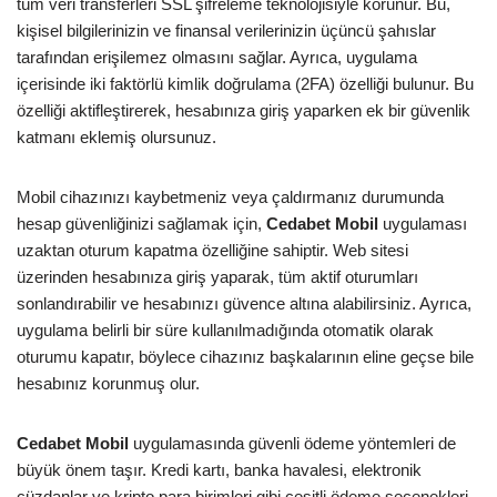
tüm veri transferleri SSL şifreleme teknolojisiyle korunur. Bu,
kişisel bilgilerinizin ve finansal verilerinizin üçüncü şahıslar
tarafından erişilemez olmasını sağlar. Ayrıca, uygulama
içerisinde iki faktörlü kimlik doğrulama (2FA) özelliği bulunur. Bu
özelliği aktifleştirerek, hesabınıza giriş yaparken ek bir güvenlik
katmanı eklemiş olursunuz.
Mobil cihazınızı kaybetmeniz veya çaldırmanız durumunda
hesap güvenliğinizi sağlamak için,
Cedabet Mobil
uygulaması
uzaktan oturum kapatma özelliğine sahiptir. Web sitesi
üzerinden hesabınıza giriş yaparak, tüm aktif oturumları
sonlandırabilir ve hesabınızı güvence altına alabilirsiniz. Ayrıca,
uygulama belirli bir süre kullanılmadığında otomatik olarak
oturumu kapatır, böylece cihazınız başkalarının eline geçse bile
hesabınız korunmuş olur.
Cedabet Mobil
uygulamasında güvenli ödeme yöntemleri de
büyük önem taşır. Kredi kartı, banka havalesi, elektronik
cüzdanlar ve kripto para birimleri gibi çeşitli ödeme seçenekleri