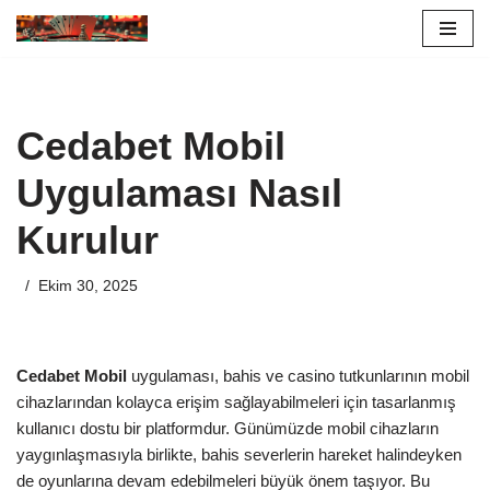
İçeriğe
geç
Cedabet Mobil
Uygulaması Nasıl
Kurulur
Ekim 30, 2025
Cedabet Mobil
uygulaması, bahis ve casino tutkunlarının mobil
cihazlarından kolayca erişim sağlayabilmeleri için tasarlanmış
kullanıcı dostu bir platformdur. Günümüzde mobil cihazların
yaygınlaşmasıyla birlikte, bahis severlerin hareket halindeyken
de oyunlarına devam edebilmeleri büyük önem taşıyor. Bu