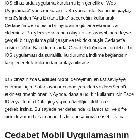
iOS cihazlarda uygulama kurulumu için genellikle “Web
Uygulaması” yöntemi kullanılır. Bu yöntemde, Safari’nin paylaş
menüsünden “Ana Ekrana Ekle” seçeneğini kullanarak
Cedabet’in web sitesini bir uygulama gibi ana ekranınıza
eklersiniz. Bu işlem sonrasında oluşturulan kısayol, neredeyse
gerçek bir uygulama gibi çalışır ve tek dokunuşla Cedabet’e
erişim sağlar. Bazı durumlarda, Cedabet doğrudan indirilebilir bir
iOS uygulaması da sunabilir, bu durumda indirme bağlantısını
takip ederek kurulumu tamamlayabilirsiniz.
iOS cihazınızda
Cedabet Mobil
deneyimini en üst seviyeye
çıkarmak için, Safari ayarlarınızdan çerezleri ve JavaScript’i
etkinleştirmeniz önerilir. Ayrıca, daha akıcı bir kullanım için Face
ID veya Touch ID ile giriş yapma özelliğini aktif hale
getirebilirsiniz. Bu sayede her defasında kullanıcı adı ve şifre
girmek zorunda kalmadan, hızlıca hesabınıza erişebilirsiniz.
Cedabet Mobil Uygulamasının